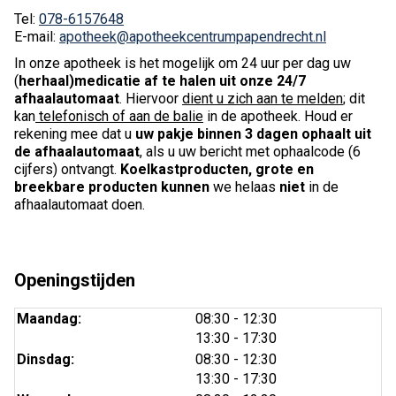
Tel:
078-6157648
E-mail:
apotheek@apotheekcentrumpapendrecht.nl
In onze apotheek is het mogelijk om 24 uur per dag uw
(
herhaal)medicatie af te halen uit onze 24/7
afhaalautomaat
. Hiervoor
dient u zich aan te melden
; dit
kan
telefonisch of aan de balie
in de apotheek. Houd er
rekening mee dat u
uw pakje binnen 3 dagen ophaalt uit
de afhaalautomaat
, als u uw bericht met ophaalcode (6
cijfers) ontvangt.
Koelkastproducten, grote en
breekbare producten kunnen
we helaas
niet
in de
afhaalautomaat doen.
Openingstijden
tot
Maandag:
08:30
- 12:30
tot
13:30
- 17:30
tot
Dinsdag:
08:30
- 12:30
tot
13:30
- 17:30