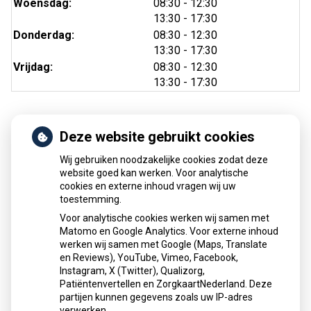
tot
Woensdag:
08:30
- 12:30
tot
13:30
- 17:30
tot
Donderdag:
08:30
- 12:30
tot
13:30
- 17:30
tot
Vrijdag:
08:30
- 12:30
tot
13:30
- 17:30
Deze website gebruikt cookies
Nieuws
Wij gebruiken noodzakelijke cookies zodat deze
Sinds huisartsen afslankmedicijnen mogen voorschrijven,
website goed kan werken. Voor analytische
cookies en externe inhoud vragen wij uw
neemt gebruik toe
toestemming.
Schurft sinds corona geen vergeten ziekte meer: aantal
Voor analytische cookies werken wij samen met
uitbraken fors gestegen
Matomo en Google Analytics. Voor externe inhoud
Stoppen met afslankmedicijnen betekent zonder
werken wij samen met Google (Maps, Translate
leefstijlaanpassingen weer gewichtstoename
en Reviews), YouTube, Vimeo, Facebook,
Instagram, X (Twitter), Qualizorg,
Kookadvies drinkwater in provincie Utrecht vanwege
Patiëntenvertellen en ZorgkaartNederland. Deze
besmetting
partijen kunnen gegevens zoals uw IP-adres
Terugroepactie babyvoeding Nestlé: bacterie kan baby’s
verwerken.