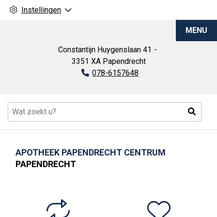
Instellingen
Apotheek
MENU
Papendrecht
Centrum
Constantijn Huygenslaan
41
3351 XA
Papendrecht
Tel:
078-6157648
Hoofdmenu
Zoeke
APOTHEEK PAPENDRECHT CENTRUM
PAPENDRECHT