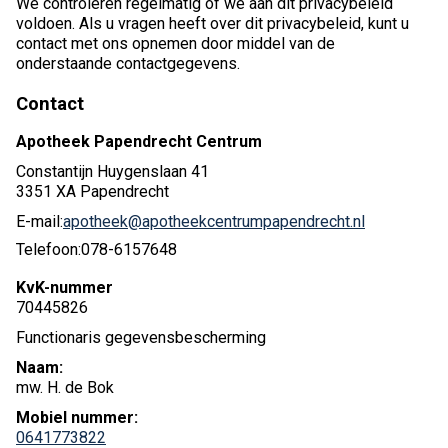
We controleren regelmatig of we aan dit privacybeleid
voldoen. Als u vragen heeft over dit privacybeleid, kunt u
contact met ons opnemen door middel van de
onderstaande contactgegevens.
Contact
Apotheek Papendrecht Centrum
Constantijn Huygenslaan 41
3351 XA Papendrecht
E-mail:
apotheek@apotheekcentrumpapendrecht.nl
Telefoon:
078-6157648
KvK-nummer
70445826
Functionaris gegevensbescherming
Naam:
mw. H. de Bok
Mobiel nummer:
0641773822