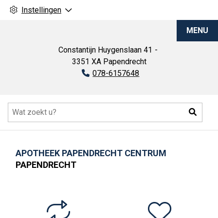
Instellingen
Apotheek
MENU
Papendrecht
Centrum
Constantijn Huygenslaan
41
3351 XA
Papendrecht
Tel:
078-6157648
Hoofdmenu
Zoeke
APOTHEEK PAPENDRECHT CENTRUM
PAPENDRECHT