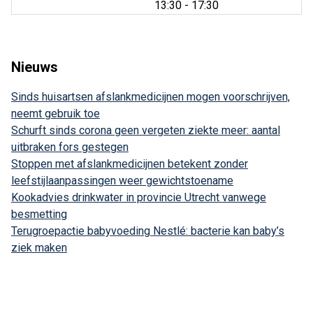
tot
13:30
- 17:30
Nieuws
Sinds huisartsen afslankmedicijnen mogen voorschrijven,
neemt gebruik toe
Schurft sinds corona geen vergeten ziekte meer: aantal
uitbraken fors gestegen
Stoppen met afslankmedicijnen betekent zonder
leefstijlaanpassingen weer gewichtstoename
Kookadvies drinkwater in provincie Utrecht vanwege
besmetting
Terugroepactie babyvoeding Nestlé: bacterie kan baby’s
ziek maken