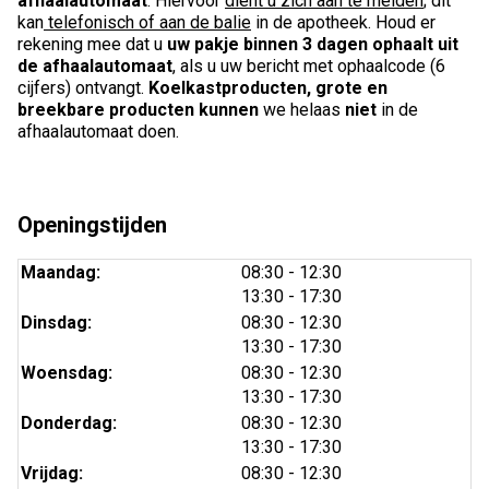
afhaalautomaat
. Hiervoor
dient u zich aan te melden
; dit
kan
telefonisch of aan de balie
in de apotheek. Houd er
rekening mee dat u
uw pakje binnen 3 dagen ophaalt uit
de afhaalautomaat
, als u uw bericht met ophaalcode (6
cijfers) ontvangt.
Koelkastproducten, grote en
breekbare producten kunnen
we helaas
niet
in de
afhaalautomaat doen.
Openingstijden
tot
Maandag:
08:30
- 12:30
tot
13:30
- 17:30
tot
Dinsdag:
08:30
- 12:30
tot
13:30
- 17:30
tot
Woensdag:
08:30
- 12:30
tot
13:30
- 17:30
tot
Donderdag:
08:30
- 12:30
tot
13:30
- 17:30
tot
Vrijdag:
08:30
- 12:30