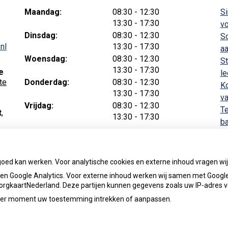
tot
Maandag:
08:30
- 12:30
Si
tot
13:30
- 17:30
vo
tot
Dinsdag:
08:30
- 12:30
Sc
tot
nl
13:30
- 17:30
aa
tot
Woensdag:
08:30
- 12:30
St
tot
13:30
- 17:30
e
le
tot
te
Donderdag:
08:30
- 12:30
Ko
tot
13:30
- 17:30
v
tot
Vrijdag:
08:30
- 12:30
Te
t
,
tot
13:30
- 17:30
ba
n
goed kan werken. Voor analytische cookies en externe inhoud vragen w
n Google Analytics. Voor externe inhoud werken wij samen met Google
 ZorgkaartNederland. Deze partijen kunnen gegevens zoals uw IP-adres 
ieder moment uw toestemming intrekken of aanpassen.