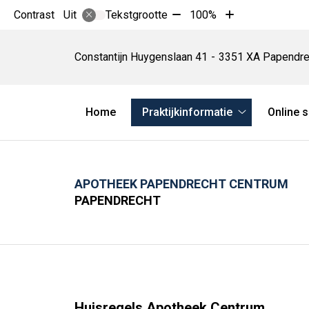
Tekst
Tekst
Contrast
Tekstgrootte
100%
Uit
verkleinen
vergroten
Apotheek
met
met
Papendrecht
Constantijn Huygenslaan
41
3351 XA
Papendre
10%
10%
Centrum
Hoofdmenu
Home
Praktijkinformatie
Online 
Praktijkinform
submenu
APOTHEEK PAPENDRECHT CENTRUM
PAPENDRECHT
Huisregels Apotheek Centrum