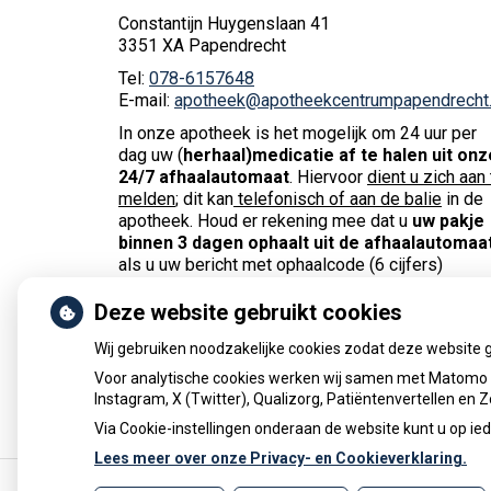
Constantijn Huygenslaan 41
3351 XA Papendrecht
Tel:
078-6157648
E-mail:
apotheek@apotheekcentrumpapendrecht.
In onze apotheek is het mogelijk om 24 uur per
dag uw (
herhaal)medicatie af te halen uit onz
24/7 afhaalautomaat
. Hiervoor
dient u zich aan 
melden
; dit kan
telefonisch of aan de balie
in de
apotheek. Houd er rekening mee dat u
uw pakje
binnen 3 dagen ophaalt uit de afhaalautomaa
als u uw bericht met ophaalcode (6 cijfers)
ontvangt.
Koelkastproducten, grote en
breekbare producten kunnen
we helaas
niet
i
Deze website gebruikt cookies
de afhaalautomaat doen.
Wij gebruiken noodzakelijke cookies zodat deze website 
Voor analytische cookies werken wij samen met Matomo e
Instagram, X (Twitter), Qualizorg, Patiëntenvertellen en
Via Cookie-instellingen onderaan de website kunt u op 
Lees meer over onze Privacy- en Cookieverklaring.