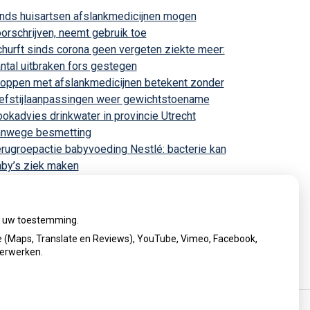
nds huisartsen afslankmedicijnen mogen
orschrijven, neemt gebruik toe
hurft sinds corona geen vergeten ziekte meer:
ntal uitbraken fors gestegen
oppen met afslankmedicijnen betekent zonder
efstijlaanpassingen weer gewichtstoename
okadvies drinkwater in provincie Utrecht
anwege besmetting
rugroepactie babyvoeding Nestlé: bacterie kan
by’s ziek maken
ij uw toestemming.
 (Maps, Translate en Reviews), YouTube, Vimeo, Facebook,
verwerken.