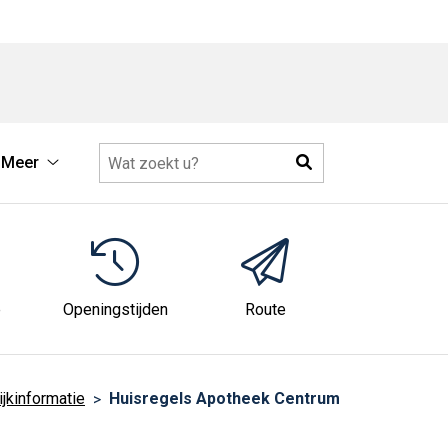
Zoeken
Meer
Meer
submenu
e
Openingstijden
Route
ijkinformatie
Huisregels Apotheek Centrum