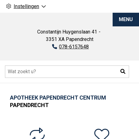
Instellingen
Apotheek
MENU
Papendrecht
Centrum
Constantijn Huygenslaan
41
3351 XA
Papendrecht
Tel:
078-6157648
Hoofdmenu
Zoeke
APOTHEEK PAPENDRECHT CENTRUM
PAPENDRECHT