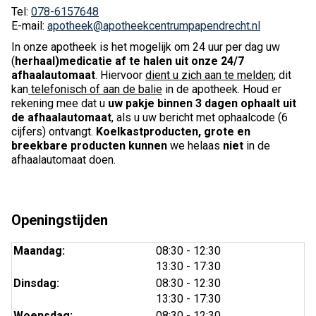
Tel:
078-6157648
E-mail:
apotheek@apotheekcentrumpapendrecht.nl
In onze apotheek is het mogelijk om 24 uur per dag uw
(
herhaal)medicatie af te halen uit onze 24/7
afhaalautomaat
. Hiervoor
dient u zich aan te melden
; dit
kan
telefonisch of aan de balie
in de apotheek. Houd er
rekening mee dat u
uw pakje binnen 3 dagen ophaalt uit
de afhaalautomaat
, als u uw bericht met ophaalcode (6
cijfers) ontvangt.
Koelkastproducten, grote en
breekbare producten kunnen
we helaas
niet
in de
afhaalautomaat doen.
Openingstijden
tot
Maandag:
08:30
- 12:30
tot
13:30
- 17:30
tot
Dinsdag:
08:30
- 12:30
tot
13:30
- 17:30
tot
Woensdag:
08:30
- 12:30