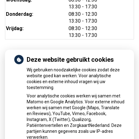
tot
13:30
- 17:30
tot
Donderdag:
08:30
- 12:30
tot
13:30
- 17:30
tot
Vrijdag:
08:30
- 12:30
tot
13:30
- 17:30
Deze website gebruikt cookies
Nieuws
Wij gebruiken noodzakelijke cookies zodat deze
Sinds huisartsen afslankmedicijnen mogen voorschrijven,
website goed kan werken. Voor analytische
cookies en externe inhoud vragen wij uw
neemt gebruik toe
toestemming.
Schurft sinds corona geen vergeten ziekte meer: aantal
Voor analytische cookies werken wij samen met
uitbraken fors gestegen
Matomo en Google Analytics. Voor externe inhoud
Stoppen met afslankmedicijnen betekent zonder
werken wij samen met Google (Maps, Translate
leefstijlaanpassingen weer gewichtstoename
en Reviews), YouTube, Vimeo, Facebook,
Instagram, X (Twitter), Qualizorg,
Kookadvies drinkwater in provincie Utrecht vanwege
Patiëntenvertellen en ZorgkaartNederland. Deze
besmetting
partijen kunnen gegevens zoals uw IP-adres
Terugroepactie babyvoeding Nestlé: bacterie kan baby’s
verwerken.