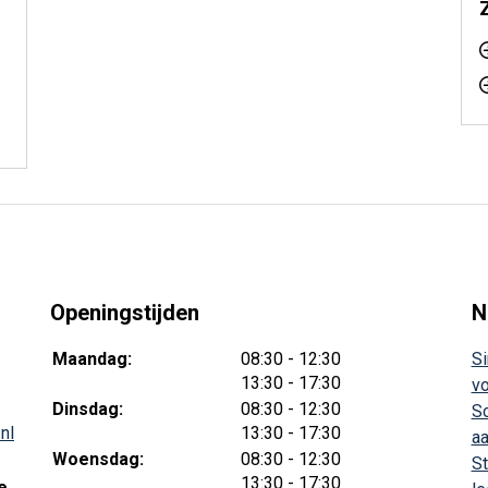
Openingstijden
N
tot
Maandag:
08:30
- 12:30
Si
tot
13:30
- 17:30
vo
tot
Dinsdag:
08:30
- 12:30
Sc
tot
nl
13:30
- 17:30
aa
tot
Woensdag:
08:30
- 12:30
St
tot
13:30
- 17:30
e