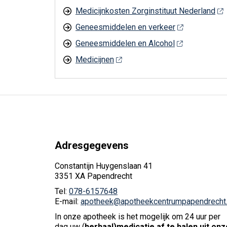
Medicijnkosten Zorginstituut Nederland
Geneesmiddelen en verkeer
Geneesmiddelen en Alcohol
Medicijnen
Adresgegevens
Constantijn Huygenslaan 41
3351 XA Papendrecht
Tel:
078-6157648
E-mail:
apotheek@apotheekcentrumpapendrecht.
In onze apotheek is het mogelijk om 24 uur per
dag uw (
herhaal)medicatie af te halen uit onz