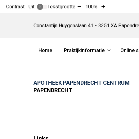
Tekst
Tekst
Contrast
Tekstgrootte
100%
Uit
verkleinen
vergroten
Apotheek
met
met
Papendrecht
Constantijn Huygenslaan
41
3351 XA
Papendre
10%
10%
Centrum
Hoofdmenu
Home
Praktijkinformatie
Online 
Praktijkinform
submenu
APOTHEEK PAPENDRECHT CENTRUM
PAPENDRECHT
Links