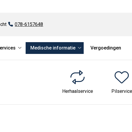
cht
Tel:
078-6157648
services
Medische informatie
Vergoedingen
atie
Online
Medische
services
informatie
submenu
submenu
Herhaalservice
Pilservic