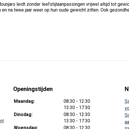
njaro leidt zonder leefstijlaanpassingen vrijwel altijd tot gew
en na twee jaar weer op hun oude gewicht zitten. Ook gezondh
Openingstijden
N
tot
Maandag:
08:30
- 12:30
Si
tot
13:30
- 17:30
vo
tot
Dinsdag:
08:30
- 12:30
Sc
tot
nl
13:30
- 17:30
aa
tot
Woensdag:
08:30
- 12:30
St