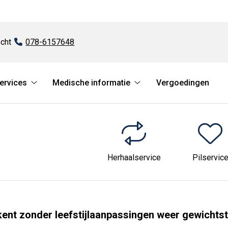
cht
Tel:
078-6157648
services
Medische informatie
Vergoedingen
atie
Online
Medische
services
informatie
submenu
submenu
Herhaalservice
Pilservic
kent zonder leefstijlaanpassingen weer gewicht