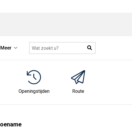
Zoeken
Meer
Meer
submenu
e
Openingstijden
Route
stoename