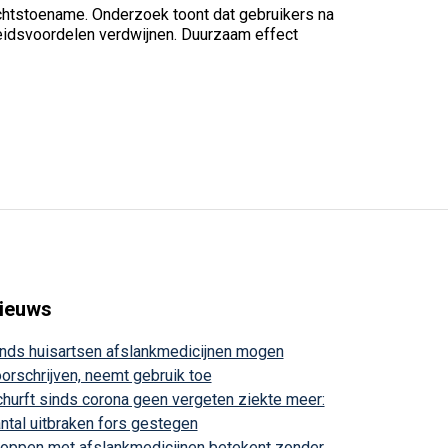
ichtstoename. Onderzoek toont dat gebruikers na
eidsvoordelen verdwijnen. Duurzaam effect
ieuws
nds huisartsen afslankmedicijnen mogen
orschrijven, neemt gebruik toe
hurft sinds corona geen vergeten ziekte meer:
ntal uitbraken fors gestegen
oppen met afslankmedicijnen betekent zonder