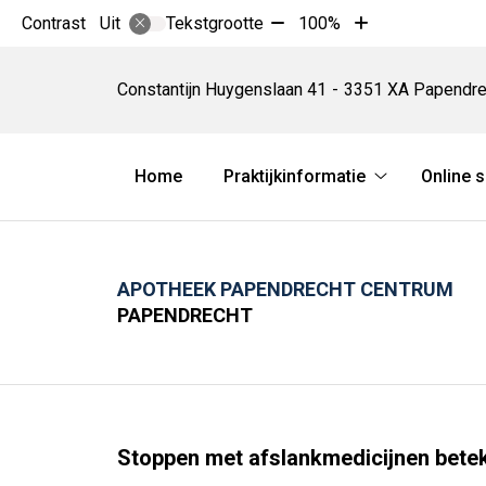
Tekst
Tekst
Contrast
Tekstgrootte
100%
Uit
verkleinen
vergroten
Apotheek
met
met
Papendrecht
Constantijn Huygenslaan
41
3351 XA
Papendre
10%
10%
Centrum
Hoofdmenu
Home
Praktijkinformatie
Online 
Praktijkinform
submenu
APOTHEEK PAPENDRECHT CENTRUM
PAPENDRECHT
Stoppen met afslankmedicijnen bete