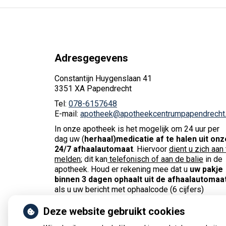
Adresgegevens
Constantijn Huygenslaan 41
3351 XA Papendrecht
Tel:
078-6157648
E-mail:
apotheek@apotheekcentrumpapendrecht.
In onze apotheek is het mogelijk om 24 uur per
dag uw (
herhaal)medicatie af te halen uit onz
24/7 afhaalautomaat
. Hiervoor
dient u zich aan 
melden
; dit kan
telefonisch of aan de balie
in de
apotheek. Houd er rekening mee dat u
uw pakje
binnen 3 dagen ophaalt uit de afhaalautomaa
als u uw bericht met ophaalcode (6 cijfers)
ontvangt.
Koelkastproducten, grote en
breekbare producten kunnen
we helaas
niet
i
Deze website gebruikt cookies
de afhaalautomaat doen.