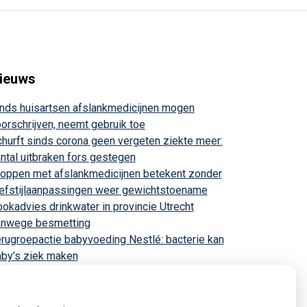
ieuws
nds huisartsen afslankmedicijnen mogen
orschrijven, neemt gebruik toe
hurft sinds corona geen vergeten ziekte meer:
ntal uitbraken fors gestegen
oppen met afslankmedicijnen betekent zonder
efstijlaanpassingen weer gewichtstoename
okadvies drinkwater in provincie Utrecht
anwege besmetting
rugroepactie babyvoeding Nestlé: bacterie kan
by’s ziek maken