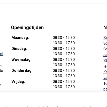
Openingstijden
N
tot
Maandag:
08:30
- 12:30
Si
tot
13:30
- 17:30
vo
tot
Dinsdag:
08:30
- 12:30
Sc
tot
nl
13:30
- 17:30
aa
tot
Woensdag:
08:30
- 12:30
St
tot
13:30
- 17:30
e
le
tot
te
Donderdag:
08:30
- 12:30
Ko
tot
13:30
- 17:30
v
tot
Vrijdag:
08:30
- 12:30
Te
t
,
tot
13:30
- 17:30
ba
n