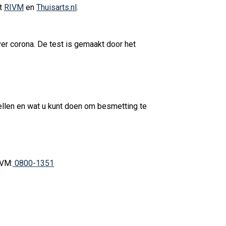
et
RIVM
en
Thuisarts.nl
.
er corona. De test is gemaakt door het
bellen en wat u kunt doen om besmetting te
IVM:
0800-1351