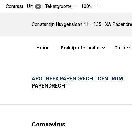
Tekst
Tekst
Contrast
Tekstgrootte
100%
Uit
verkleinen
vergroten
Apotheek
met
met
Papendrecht
Constantijn Huygenslaan
41
3351 XA
Papendre
10%
10%
Centrum
Hoofdmenu
Home
Praktijkinformatie
Online 
Praktijkinform
submenu
APOTHEEK PAPENDRECHT CENTRUM
PAPENDRECHT
Coronavirus