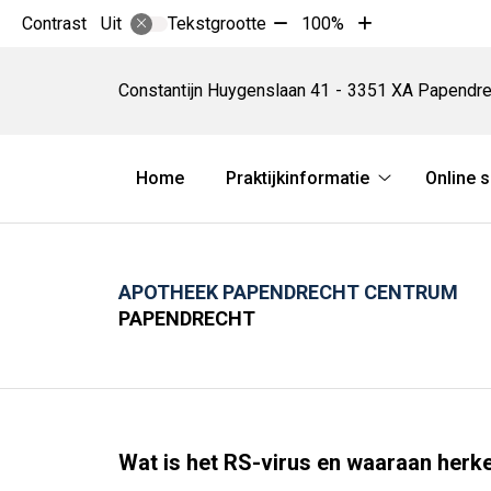
Tekst
Tekst
Contrast
Tekstgrootte
100%
Uit
verkleinen
vergroten
Apotheek
met
met
Papendrecht
Constantijn Huygenslaan
41
3351 XA
Papendre
10%
10%
Centrum
Hoofdmenu
Home
Praktijkinformatie
Online 
Praktijkinform
submenu
APOTHEEK PAPENDRECHT CENTRUM
PAPENDRECHT
Wat is het RS-virus en waaraan herke