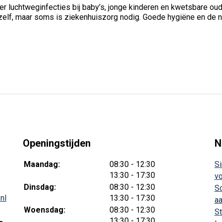
ter luchtweginfecties bij baby’s, jonge kinderen en kwetsbare ou
lf, maar soms is ziekenhuiszorg nodig. Goede hygiëne en de nie
Openingstijden
N
tot
Maandag:
08:30
- 12:30
Si
tot
13:30
- 17:30
vo
tot
Dinsdag:
08:30
- 12:30
Sc
tot
nl
13:30
- 17:30
aa
tot
Woensdag:
08:30
- 12:30
St
tot
13:30
- 17:30