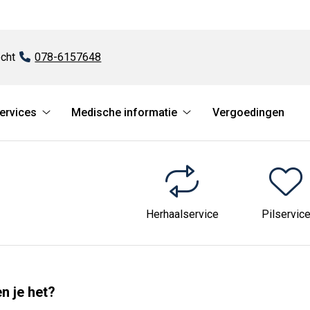
cht
Tel:
078-6157648
services
Medische informatie
Vergoedingen
atie
Online
Medische
services
informatie
submenu
submenu
Herhaalservice
Pilservic
n je het?